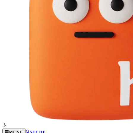
MENÜ
SUCHE