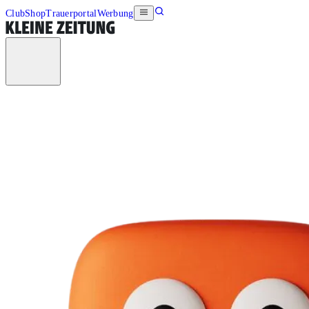
Club
Shop
Trauerportal
Werbung