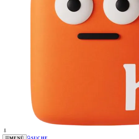
MENÜ
SUCHE