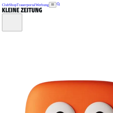
Club
Shop
Trauerportal
Werbung