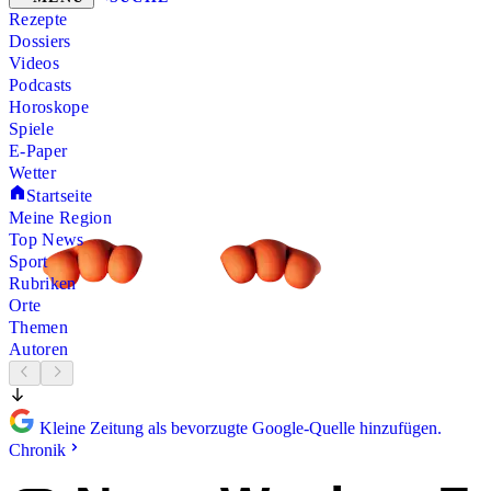
Rezepte
Dossiers
Videos
Podcasts
Horoskope
Spiele
E-Paper
Wetter
Startseite
Meine Region
Top News
Sport
Rubriken
Orte
Themen
Autoren
Kleine Zeitung als bevorzugte Google-Quelle hinzufügen.
Chronik