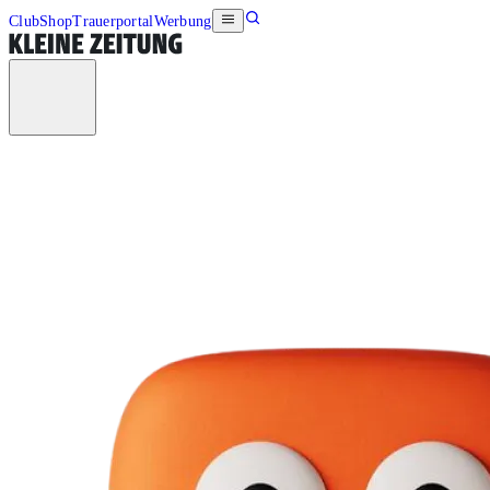
Club
Shop
Trauerportal
Werbung