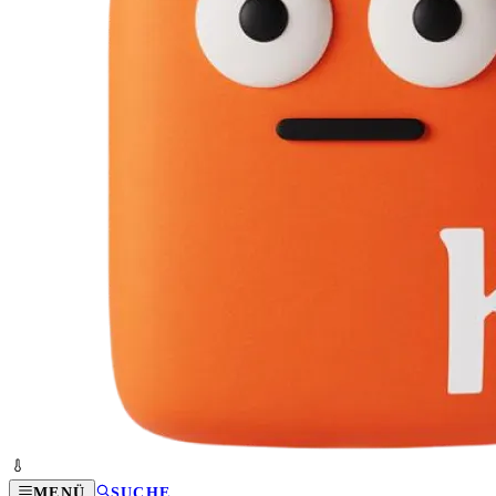
MENÜ
SUCHE