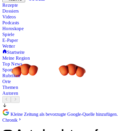
Rezepte
Dossiers
Videos
Podcasts
Horoskope
Spiele
E-Paper
Wetter
Startseite
Meine Region
Top News
Sport
Rubriken
Orte
Themen
Autoren
Kleine Zeitung als bevorzugte Google-Quelle hinzufügen.
Chronik