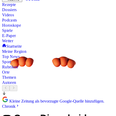
Rezepte
Dossiers
Videos
Podcasts
Horoskope
Spiele
E-Paper
Wetter
Startseite
Meine Region
Top News
Sport
Rubriken
Orte
Themen
Autoren
Kleine Zeitung als bevorzugte Google-Quelle hinzufügen.
Chronik