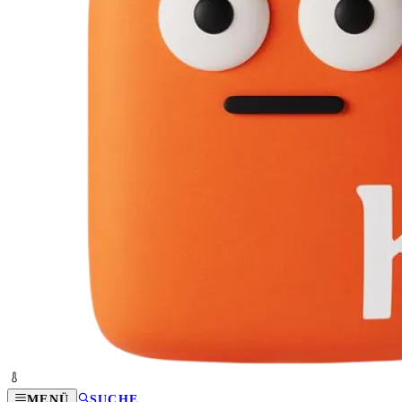
MENÜ
SUCHE