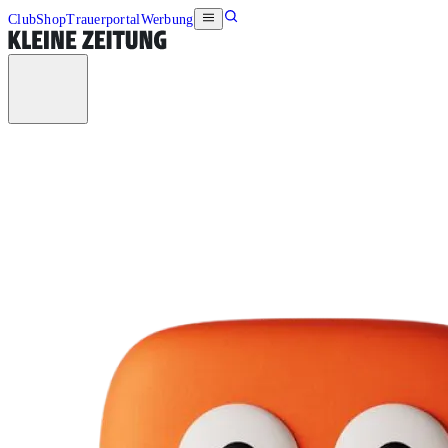
Club
Shop
Trauerportal
Werbung