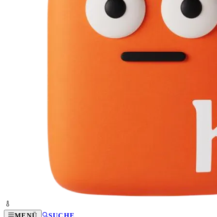
MENÜ
SUCHE