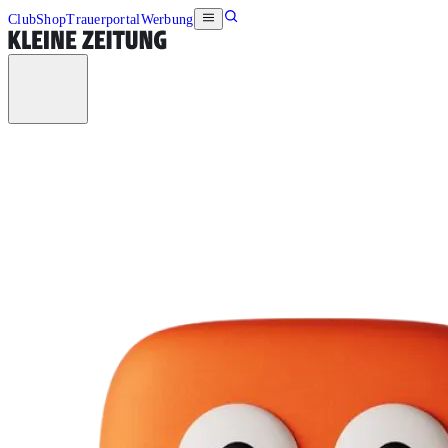
Club
Shop
Trauerportal
Werbung