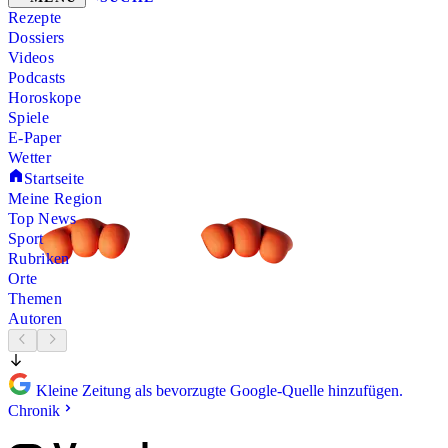
Rezepte
Dossiers
Videos
Podcasts
Horoskope
Spiele
E-Paper
Wetter
Startseite
Meine Region
Top News
Sport
Rubriken
Orte
Themen
Autoren
Kleine Zeitung als bevorzugte Google-Quelle hinzufügen.
Chronik