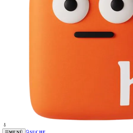
MENÜ
SUCHE