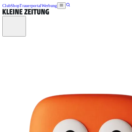
Club
Shop
Trauerportal
Werbung