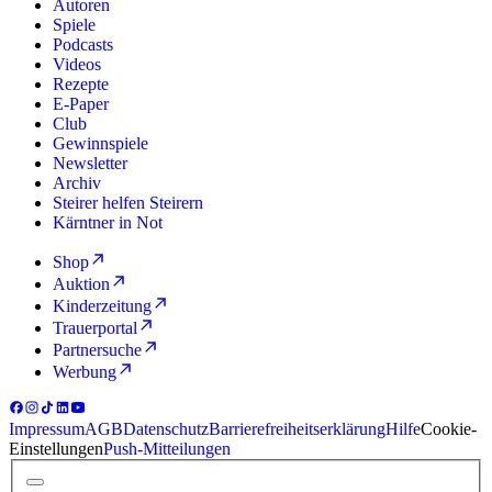
Autoren
Spiele
Podcasts
Videos
Rezepte
E-Paper
Club
Gewinnspiele
Newsletter
Archiv
Steirer helfen Steirern
Kärntner in Not
Shop
Auktion
Kinderzeitung
Trauerportal
Partnersuche
Werbung
Impressum
AGB
Datenschutz
Barrierefreiheitserklärung
Hilfe
Cookie-
Einstellungen
Push-Mitteilungen