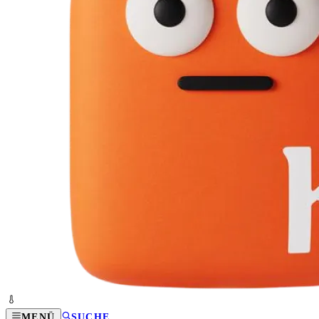
MENÜ
SUCHE