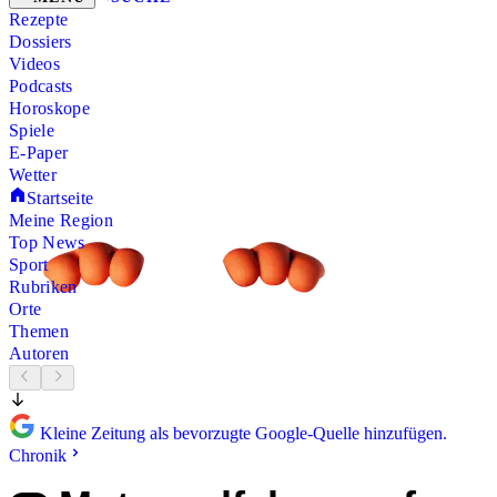
Rezepte
Dossiers
Videos
Podcasts
Horoskope
Spiele
E-Paper
Wetter
Startseite
Meine Region
Top News
Sport
Rubriken
Orte
Themen
Autoren
Kleine Zeitung als bevorzugte Google-Quelle hinzufügen.
Chronik