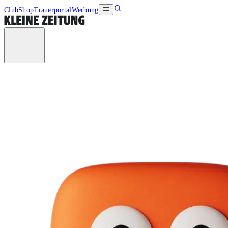
Club
Shop
Trauerportal
Werbung