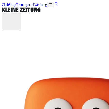
Club
Shop
Trauerportal
Werbung