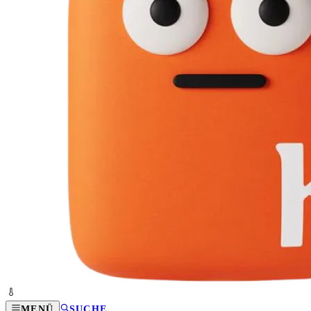
MENÜ
SUCHE