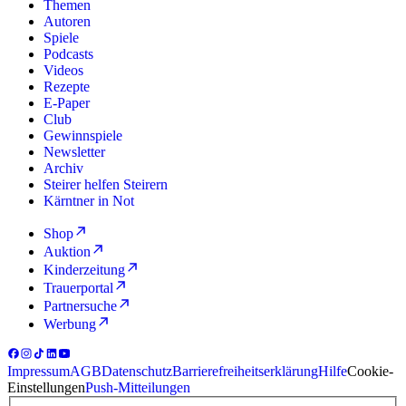
Themen
Autoren
Spiele
Podcasts
Videos
Rezepte
E-Paper
Club
Gewinnspiele
Newsletter
Archiv
Steirer helfen Steirern
Kärntner in Not
Shop
Auktion
Kinderzeitung
Trauerportal
Partnersuche
Werbung
Impressum
AGB
Datenschutz
Barrierefreiheitserklärung
Hilfe
Cookie-
Einstellungen
Push-Mitteilungen