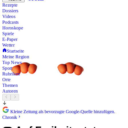
Rezepte
Dossiers
Videos
Podcasts
Horoskope
Spiele
E-Paper
Wetter
Startseite
Meine Region
Top News
Sport
Rubriken
Orte
Themen
Autoren
Kleine Zeitung als bevorzugte Google-Quelle hinzufügen.
Chronik