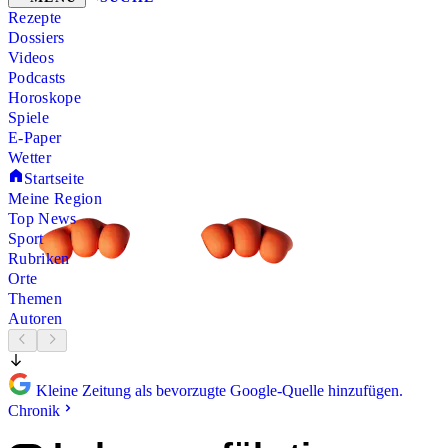
Rezepte
Dossiers
Videos
Podcasts
Horoskope
Spiele
E-Paper
Wetter
Startseite
Meine Region
Top News
Sport
Rubriken
Orte
Themen
Autoren
Kleine Zeitung als bevorzugte Google-Quelle hinzufügen.
Chronik