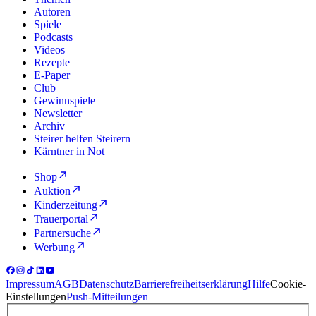
Autoren
Spiele
Podcasts
Videos
Rezepte
E-Paper
Club
Gewinnspiele
Newsletter
Archiv
Steirer helfen Steirern
Kärntner in Not
Shop
Auktion
Kinderzeitung
Trauerportal
Partnersuche
Werbung
Impressum
AGB
Datenschutz
Barrierefreiheitserklärung
Hilfe
Cookie-
Einstellungen
Push-Mitteilungen