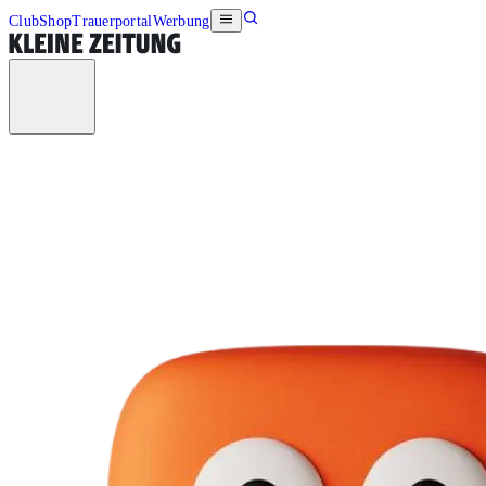
Club
Shop
Trauerportal
Werbung