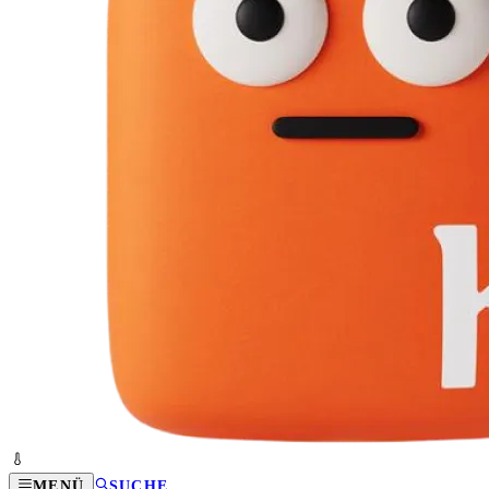
MENÜ
SUCHE