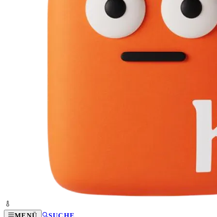
MENÜ
SUCHE