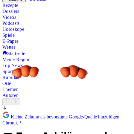
Rezepte
Dossiers
Videos
Podcasts
Horoskope
Spiele
E-Paper
Wetter
Startseite
Meine Region
Top News
Sport
Rubriken
Orte
Themen
Autoren
Kleine Zeitung als bevorzugte Google-Quelle hinzufügen.
Chronik