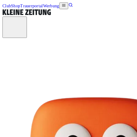
Club
Shop
Trauerportal
Werbung