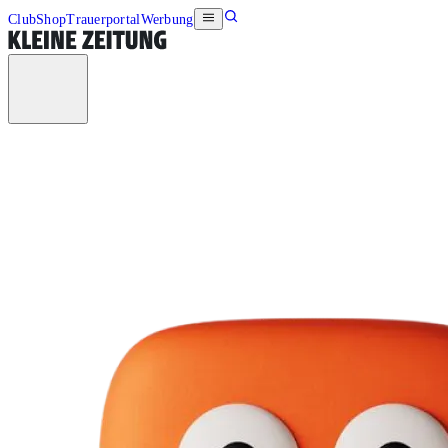
Club
Shop
Trauerportal
Werbung