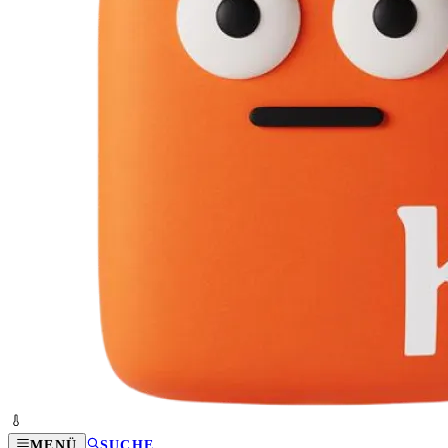
MENÜ
SUCHE