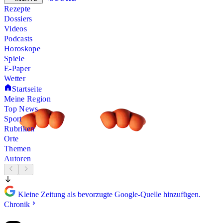
Rezepte
Dossiers
Videos
Podcasts
Horoskope
Spiele
E-Paper
Wetter
Startseite
Meine Region
Top News
Sport
Rubriken
Orte
Themen
Autoren
Kleine Zeitung als bevorzugte Google-Quelle hinzufügen.
Chronik