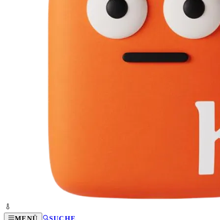
MENÜ
SUCHE