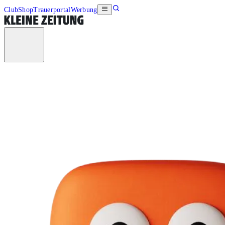
Club
Shop
Trauerportal
Werbung