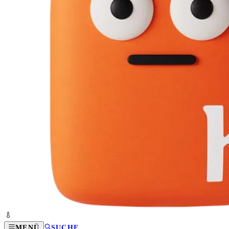
MENÜ
SUCHE