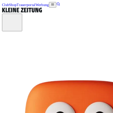
Club
Shop
Trauerportal
Werbung