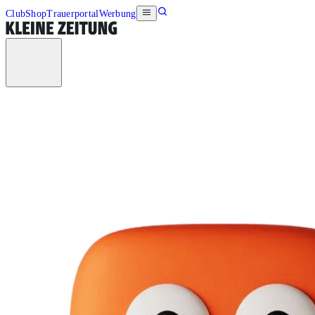
Club
Shop
Trauerportal
Werbung