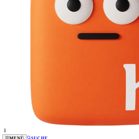
MENÜ
SUCHE