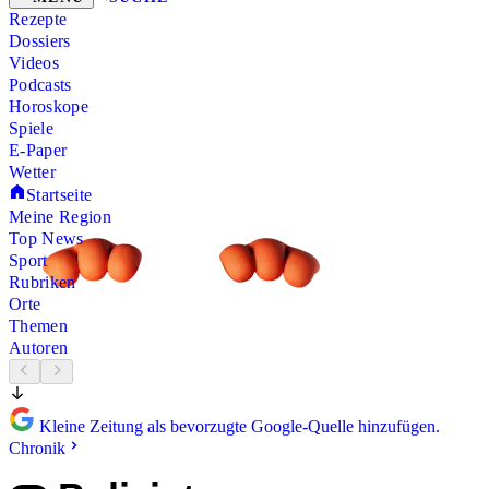
Rezepte
Dossiers
Videos
Podcasts
Horoskope
Spiele
E-Paper
Wetter
Startseite
Meine Region
Top News
Sport
Rubriken
Orte
Themen
Autoren
Kleine Zeitung als bevorzugte Google-Quelle hinzufügen.
Chronik