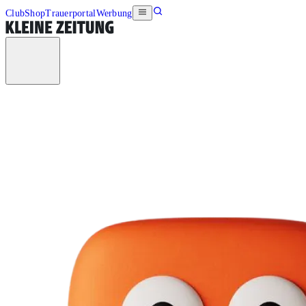
Club
Shop
Trauerportal
Werbung