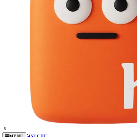
MENÜ
SUCHE