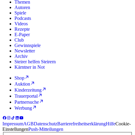
Themen
Autoren
Spiele
Podcasts
Videos
Rezepte
E-Paper
Club
Gewinnspiele
Newsletter
Archiv
Steirer helfen Steirern
Kärntner in Not
Shop
Auktion
Kinderzeitung
Trauerportal
Partnersuche
Werbung
Impressum
AGB
Datenschutz
Barrierefreiheitserklärung
Hilfe
Cookie-
Einstellungen
Push-Mitteilungen