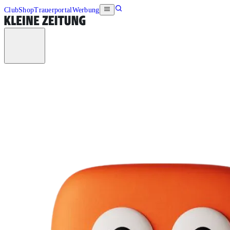
Club
Shop
Trauerportal
Werbung