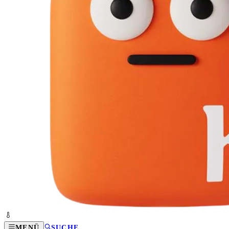
MENÜ
SUCHE