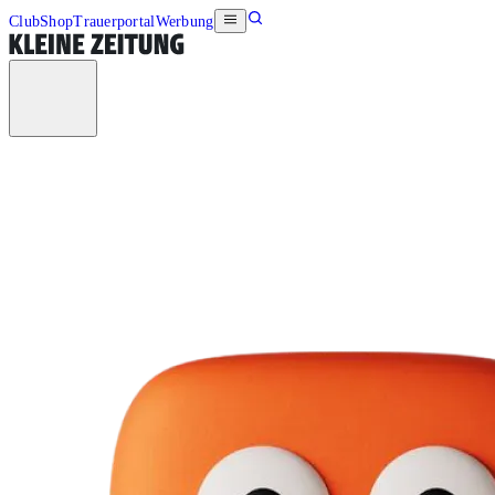
Club
Shop
Trauerportal
Werbung