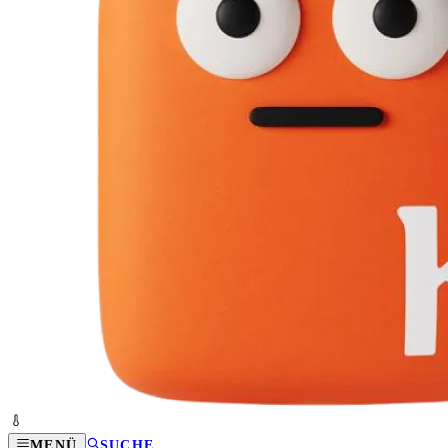
MENÜ
SUCHE