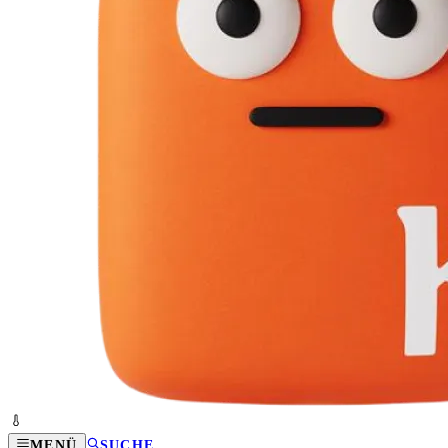
MENÜ
SUCHE