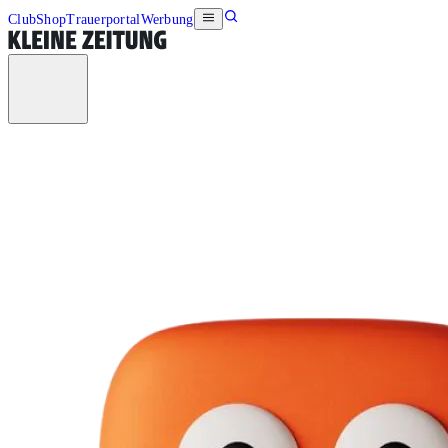
Club
Shop
Trauerportal
Werbung