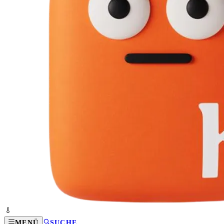
MENÜ
SUCHE