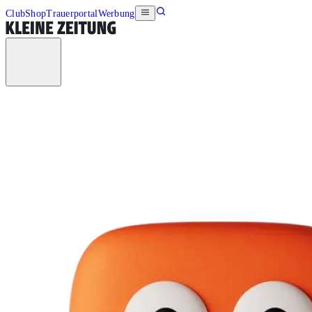
Club
Shop
Trauerportal
Werbung