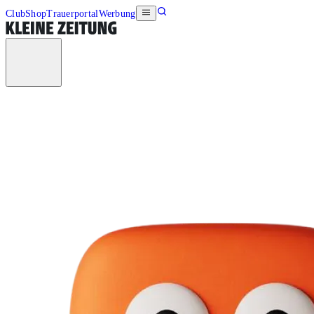
Club
Shop
Trauerportal
Werbung