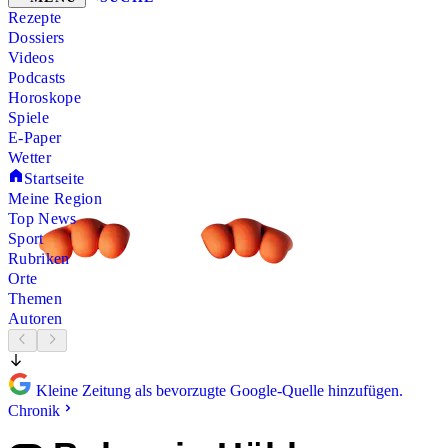
Rezepte
Dossiers
Videos
Podcasts
Horoskope
Spiele
E-Paper
Wetter
Startseite
Meine Region
Top News
Sport
Rubriken
Orte
Themen
Autoren
Kleine Zeitung als bevorzugte Google-Quelle hinzufügen.
Chronik