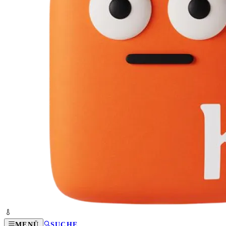
MENÜ
SUCHE