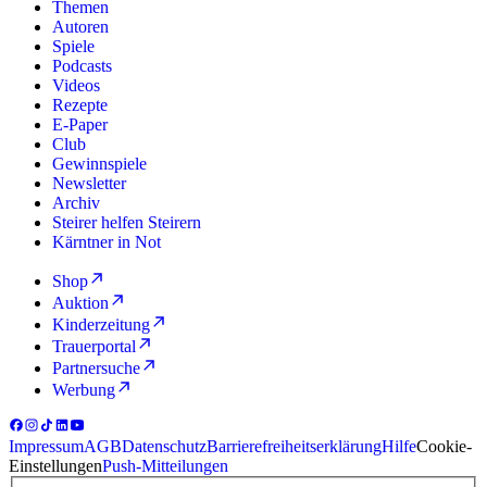
Themen
Autoren
Spiele
Podcasts
Videos
Rezepte
E-Paper
Club
Gewinnspiele
Newsletter
Archiv
Steirer helfen Steirern
Kärntner in Not
Shop
Auktion
Kinderzeitung
Trauerportal
Partnersuche
Werbung
Impressum
AGB
Datenschutz
Barrierefreiheitserklärung
Hilfe
Cookie-
Einstellungen
Push-Mitteilungen