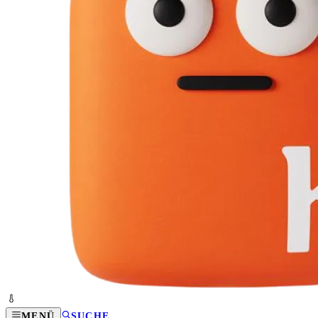
MENÜ
SUCHE