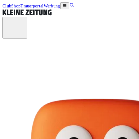
Club
Shop
Trauerportal
Werbung