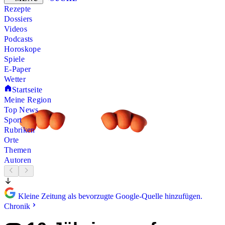
Rezepte
Dossiers
Videos
Podcasts
Horoskope
Spiele
E-Paper
Wetter
Startseite
Meine Region
Top News
Sport
Rubriken
Orte
Themen
Autoren
Kleine Zeitung als bevorzugte Google-Quelle hinzufügen.
Chronik