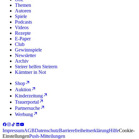
Themen
Autoren
Spiele
Podcasts
Videos
Rezepte
E-Paper
Club
Gewinnspiele
Newsletter
Archiv
Steirer helfen Steirern
Kärntner in Not
Shop
Auktion
Kinderzeitung
Trauerportal
Partnersuche
Werbung
Impressum
AGB
Datenschutz
Barrierefreiheitserklärung
Hilfe
Cookie-
Einstellungen
Push-Mitteilungen