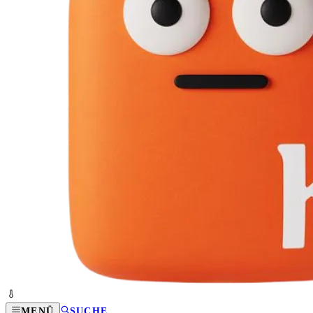
MENÜ
SUCHE