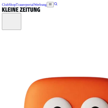
Club
Shop
Trauerportal
Werbung