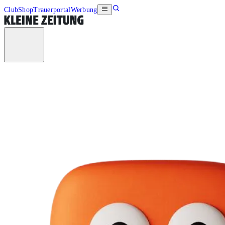
Club
Shop
Trauerportal
Werbung