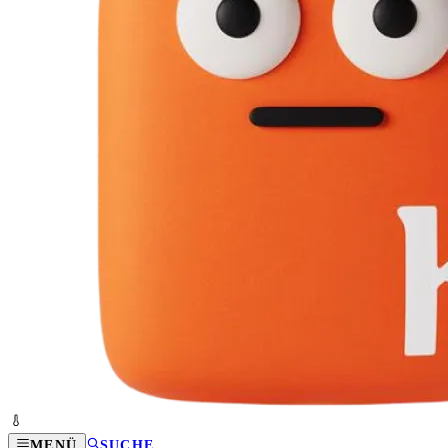
MENÜ
SUCHE