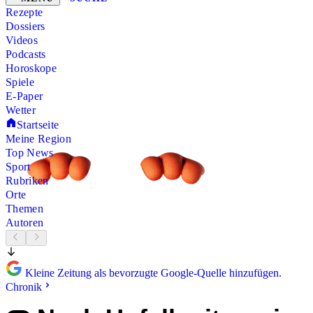
Rezepte
Dossiers
Videos
Podcasts
Horoskope
Spiele
E-Paper
Wetter
Startseite
Meine Region
Top News
Sport
Rubriken
Orte
Themen
Autoren
Kleine Zeitung als bevorzugte Google-Quelle hinzufügen.
Chronik