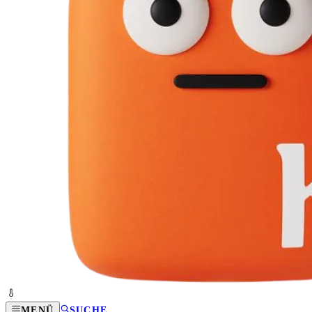
MENÜ
SUCHE