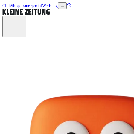
Club
Shop
Trauerportal
Werbung