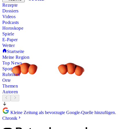
Rezepte
Dossiers
Videos
Podcasts
Horoskope
Spiele
E-Paper
Wetter
Startseite
Meine Region
Top News
Sport
Rubriken
Orte
Themen
Autoren
Kleine Zeitung als bevorzugte Google-Quelle hinzufügen.
Chronik