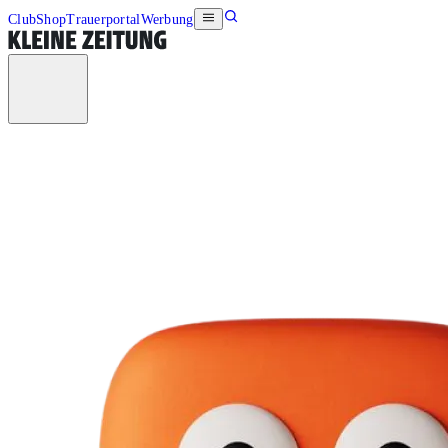
Club
Shop
Trauerportal
Werbung