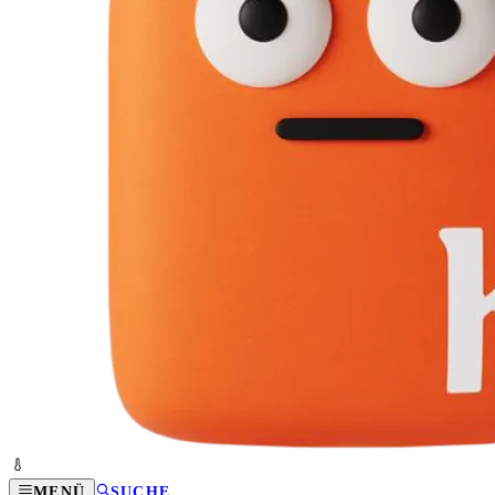
MENÜ
SUCHE