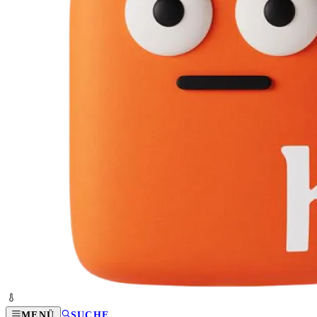
MENÜ
SUCHE