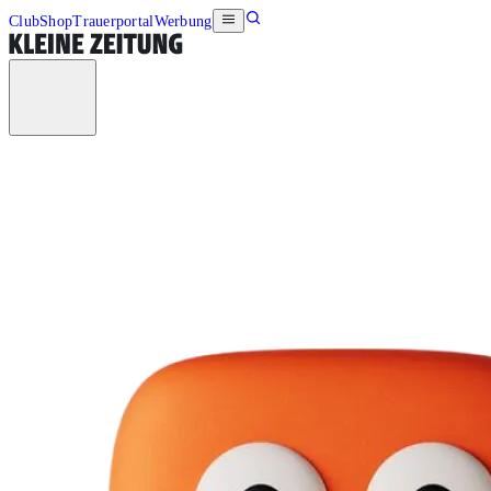
Club
Shop
Trauerportal
Werbung