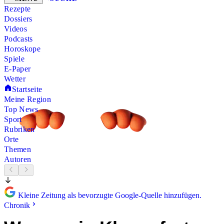
Rezepte
Dossiers
Videos
Podcasts
Horoskope
Spiele
E-Paper
Wetter
Startseite
Meine Region
Top News
Sport
Rubriken
Orte
Themen
Autoren
Kleine Zeitung als bevorzugte Google-Quelle hinzufügen.
Chronik