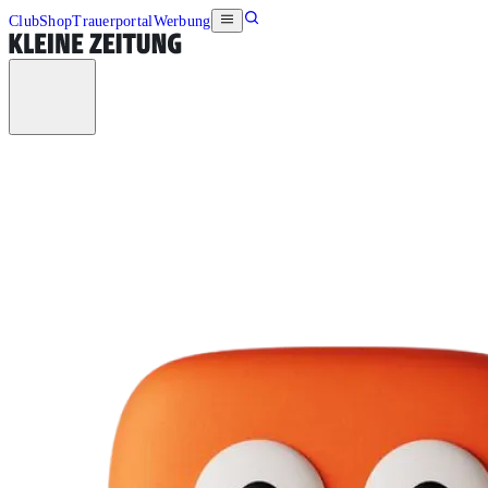
Club
Shop
Trauerportal
Werbung