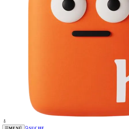
MENÜ
SUCHE