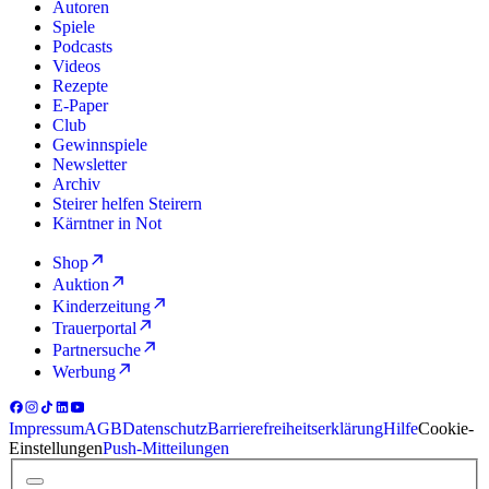
Autoren
Spiele
Podcasts
Videos
Rezepte
E-Paper
Club
Gewinnspiele
Newsletter
Archiv
Steirer helfen Steirern
Kärntner in Not
Shop
Auktion
Kinderzeitung
Trauerportal
Partnersuche
Werbung
Impressum
AGB
Datenschutz
Barrierefreiheitserklärung
Hilfe
Cookie-
Einstellungen
Push-Mitteilungen