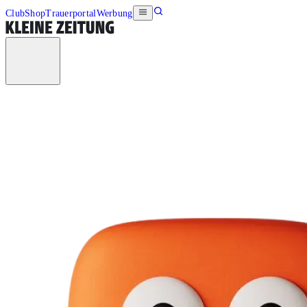
Club
Shop
Trauerportal
Werbung