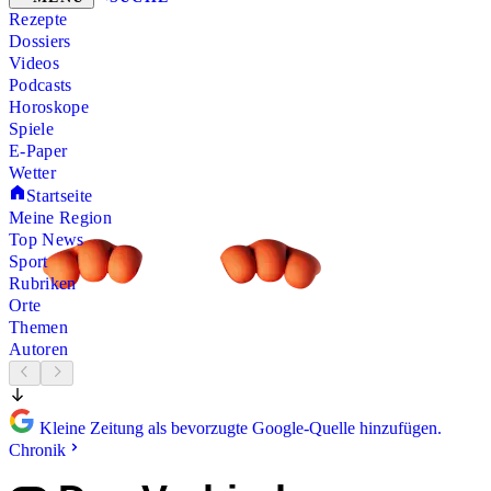
Rezepte
Dossiers
Videos
Podcasts
Horoskope
Spiele
E-Paper
Wetter
Startseite
Meine Region
Top News
Sport
Rubriken
Orte
Themen
Autoren
Kleine Zeitung als bevorzugte Google-Quelle hinzufügen.
Chronik