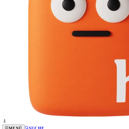
MENÜ
SUCHE