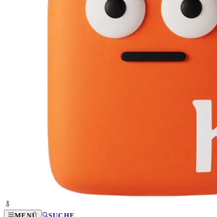
MENÜ
SUCHE