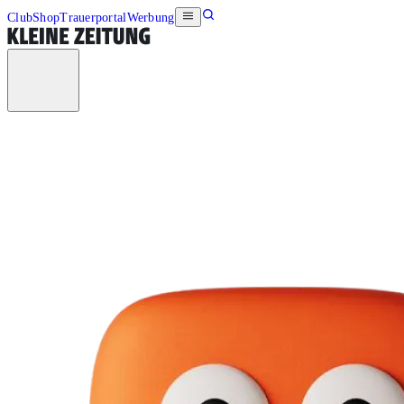
Club
Shop
Trauerportal
Werbung