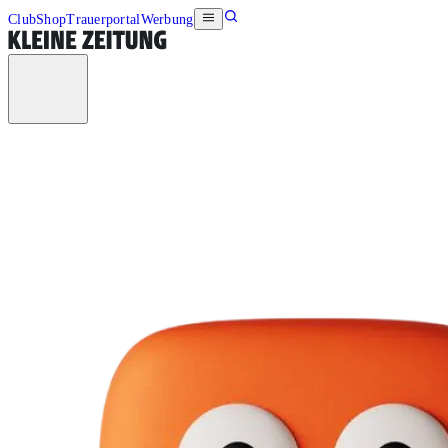
Club
Shop
Trauerportal
Werbung