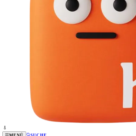
MENÜ
SUCHE