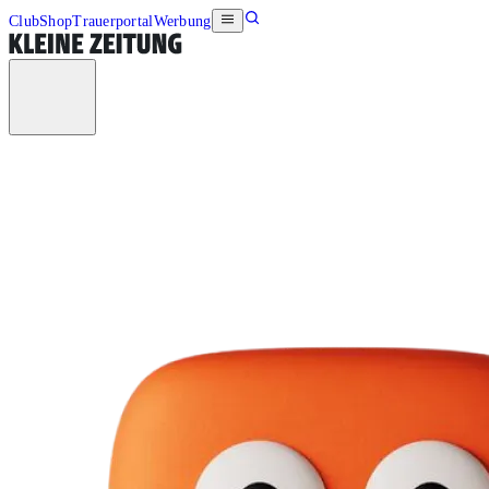
Club
Shop
Trauerportal
Werbung