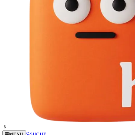
MENÜ
SUCHE