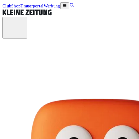
Club
Shop
Trauerportal
Werbung