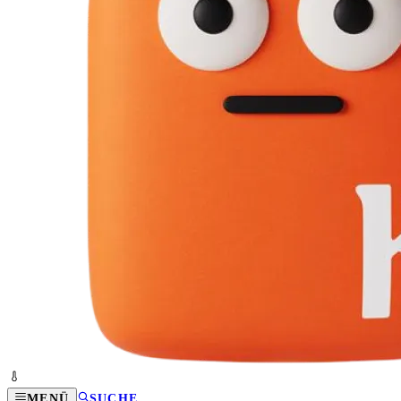
MENÜ
SUCHE