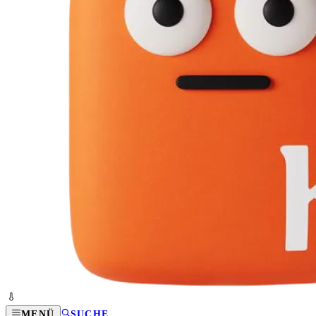
MENÜ
SUCHE