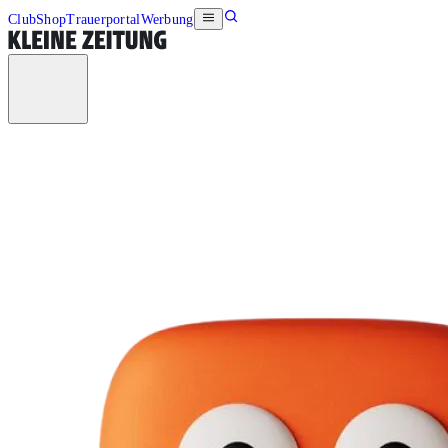
Club
Shop
Trauerportal
Werbung