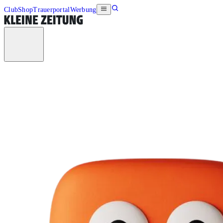
Club
Shop
Trauerportal
Werbung