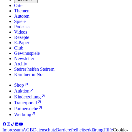
Orte
Themen
Autoren
Spiele
Podcasts
Videos
Rezepte
E-Paper
Club
Gewinnspiele
Newsletter
Archiv
Steirer helfen Steirern
Kärntner in Not
Shop
Auktion
Kinderzeitung
Trauerportal
Partnersuche
Werbung
Impressum
AGB
Datenschutz
Barrierefreiheitserklärung
Hilfe
Cookie-