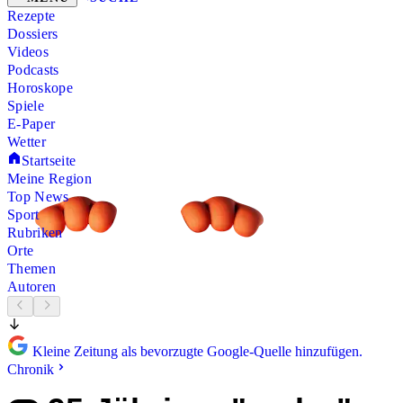
Rezepte
Dossiers
Videos
Podcasts
Horoskope
Spiele
E-Paper
Wetter
Startseite
Meine Region
Top News
Sport
Rubriken
Orte
Themen
Autoren
Kleine Zeitung als bevorzugte Google-Quelle hinzufügen.
Chronik