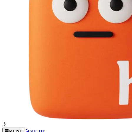
MENÜ
SUCHE