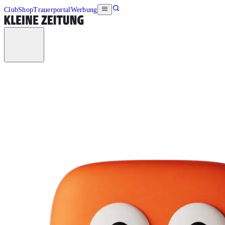
Club
Shop
Trauerportal
Werbung