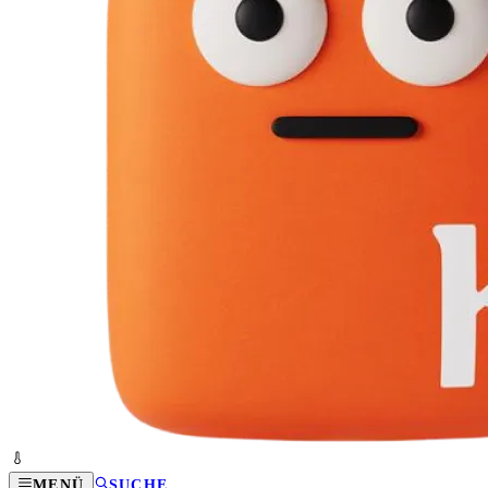
MENÜ
SUCHE