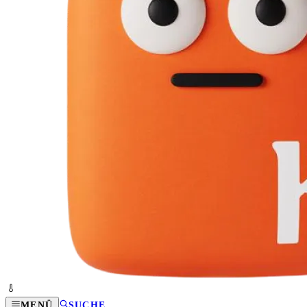
MENÜ
SUCHE