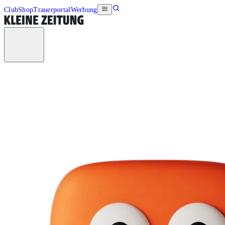
Club
Shop
Trauerportal
Werbung