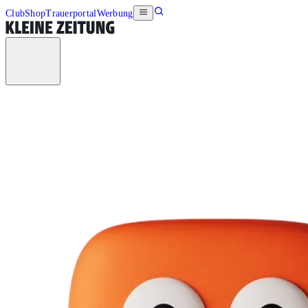
Club
Shop
Trauerportal
Werbung