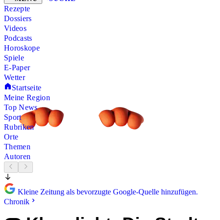
Rezepte
Dossiers
Videos
Podcasts
Horoskope
Spiele
E-Paper
Wetter
Startseite
Meine Region
Top News
Sport
Rubriken
Orte
Themen
Autoren
Kleine Zeitung als bevorzugte Google-Quelle hinzufügen.
Chronik