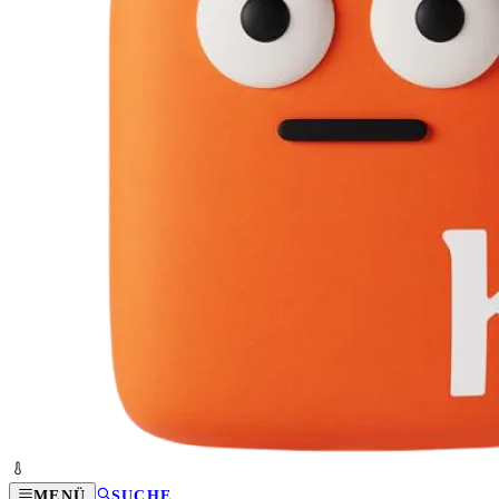
MENÜ
SUCHE