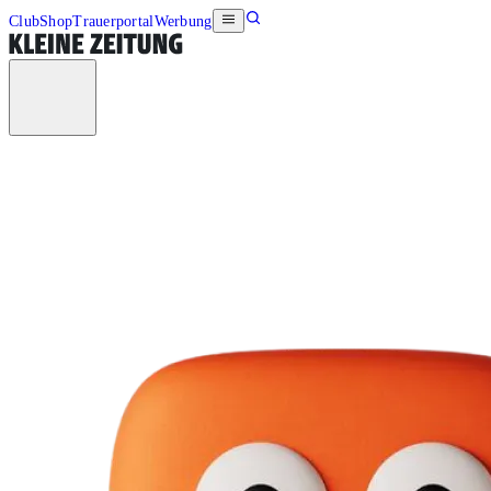
Club
Shop
Trauerportal
Werbung