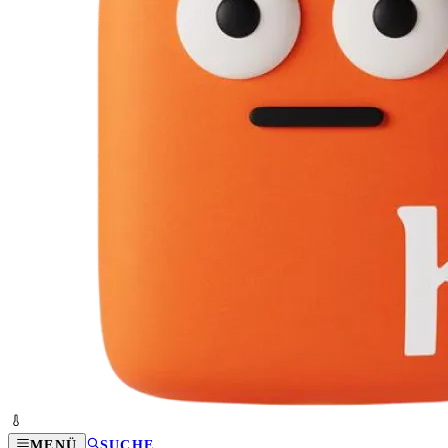
MENÜ
SUCHE