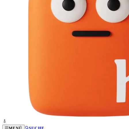
MENÜ
SUCHE