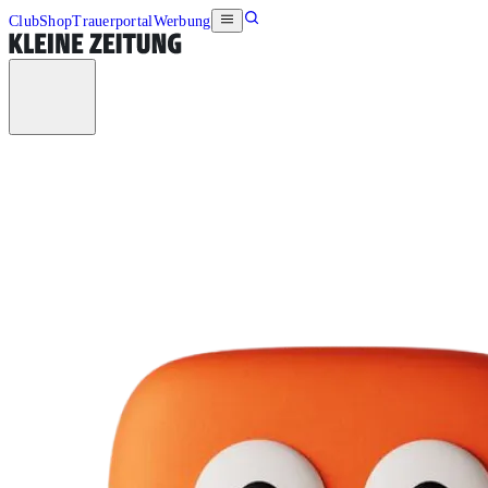
Club
Shop
Trauerportal
Werbung