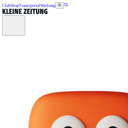
Club
Shop
Trauerportal
Werbung