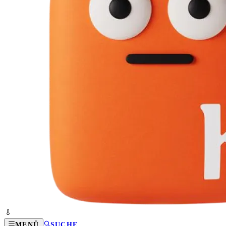
MENÜ
SUCHE