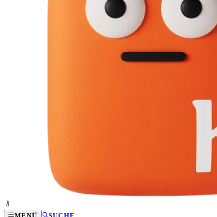
MENÜ
SUCHE