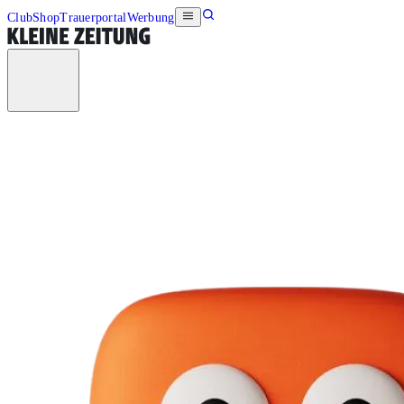
Club
Shop
Trauerportal
Werbung