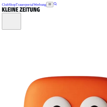
Club
Shop
Trauerportal
Werbung