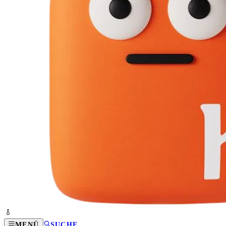
MENÜ
SUCHE