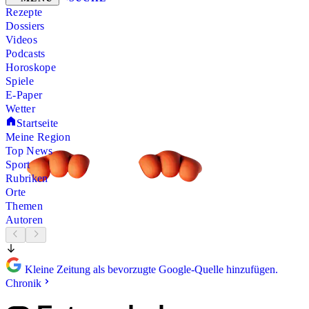
Rezepte
Dossiers
Videos
Podcasts
Horoskope
Spiele
E-Paper
Wetter
Startseite
Meine Region
Top News
Sport
Rubriken
Orte
Themen
Autoren
Kleine Zeitung als bevorzugte Google-Quelle hinzufügen.
Chronik