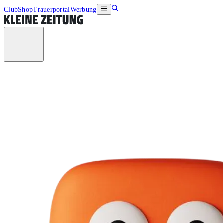
Club
Shop
Trauerportal
Werbung