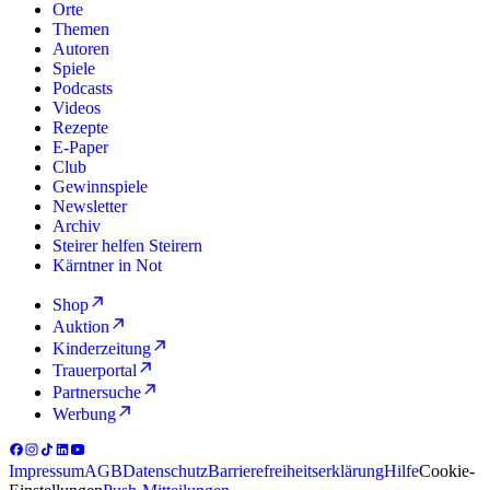
Orte
Themen
Autoren
Spiele
Podcasts
Videos
Rezepte
E-Paper
Club
Gewinnspiele
Newsletter
Archiv
Steirer helfen Steirern
Kärntner in Not
Shop
Auktion
Kinderzeitung
Trauerportal
Partnersuche
Werbung
Impressum
AGB
Datenschutz
Barrierefreiheitserklärung
Hilfe
Cookie-