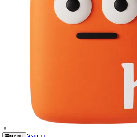
MENÜ
SUCHE