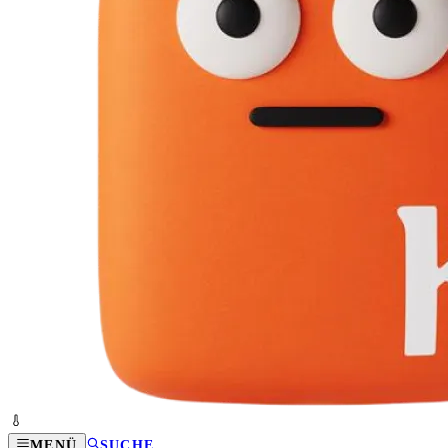
MENÜ
SUCHE