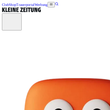
Club
Shop
Trauerportal
Werbung