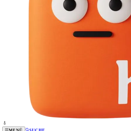
MENÜ
SUCHE