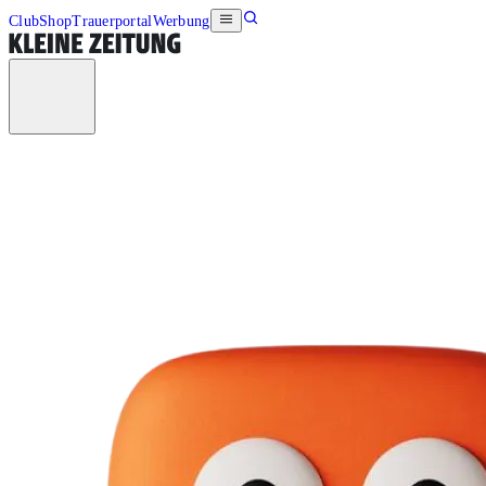
Club
Shop
Trauerportal
Werbung