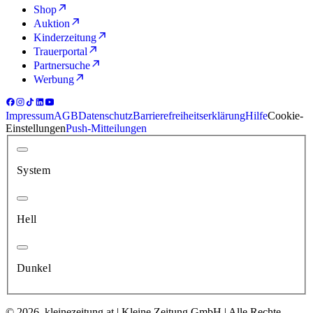
Shop
Auktion
Kinderzeitung
Trauerportal
Partnersuche
Werbung
Impressum
AGB
Datenschutz
Barrierefreiheitserklärung
Hilfe
Cookie-
Einstellungen
Push-Mitteilungen
System
Hell
Dunkel
© 2026, kleinezeitung.at | Kleine Zeitung GmbH | Alle Rechte