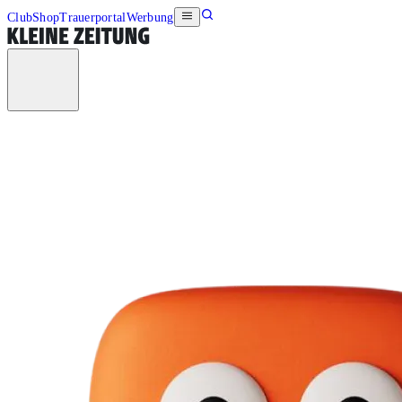
Club
Shop
Trauerportal
Werbung