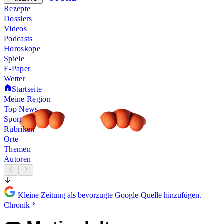
Rezepte
Dossiers
Videos
Podcasts
Horoskope
Spiele
E-Paper
Wetter
Startseite
Meine Region
Top News
Sport
Rubriken
Orte
Themen
Autoren
Kleine Zeitung als bevorzugte Google-Quelle hinzufügen.
Chronik