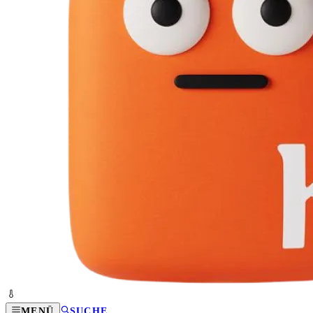
MENÜ
SUCHE