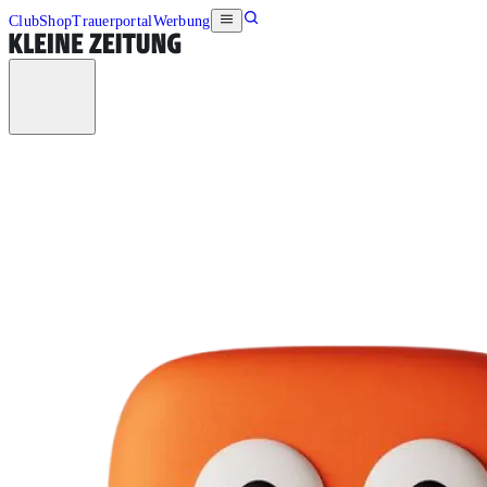
Club
Shop
Trauerportal
Werbung