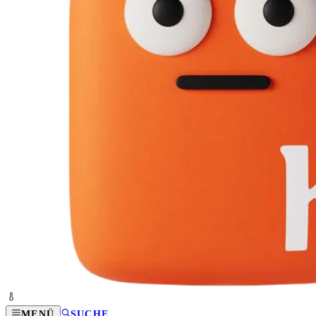
MENÜ
SUCHE