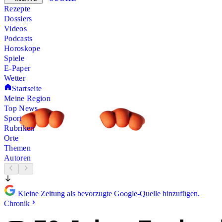
Rezepte
Dossiers
Videos
Podcasts
Horoskope
Spiele
E-Paper
Wetter
Startseite
Meine Region
Top News
Sport
Rubriken
Orte
Themen
Autoren
Kleine Zeitung als bevorzugte Google-Quelle hinzufügen.
Chronik