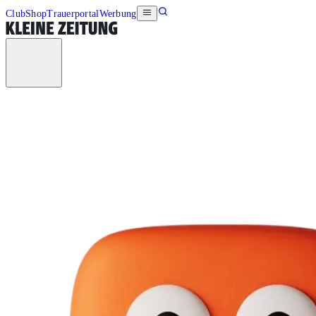
Club
Shop
Trauerportal
Werbung