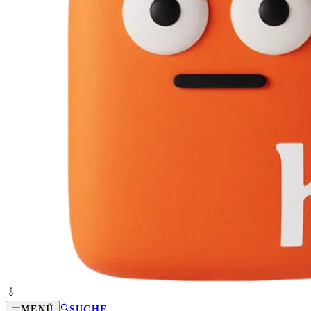
MENÜ
SUCHE