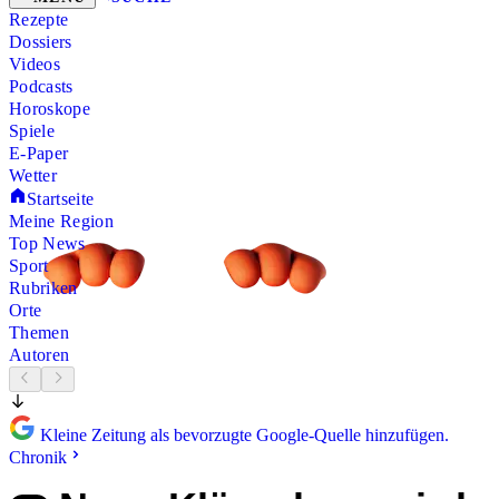
Rezepte
Dossiers
Videos
Podcasts
Horoskope
Spiele
E-Paper
Wetter
Startseite
Meine Region
Top News
Sport
Rubriken
Orte
Themen
Autoren
Kleine Zeitung als bevorzugte Google-Quelle hinzufügen.
Chronik