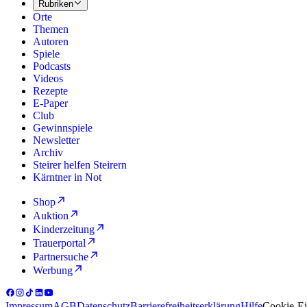
Rubriken
Orte
Themen
Autoren
Spiele
Podcasts
Videos
Rezepte
E-Paper
Club
Gewinnspiele
Newsletter
Archiv
Steirer helfen Steirern
Kärntner in Not
Shop
Auktion
Kinderzeitung
Trauerportal
Partnersuche
Werbung
Impressum
AGB
Datenschutz
Barrierefreiheitserklärung
Hilfe
Cookie-Ei