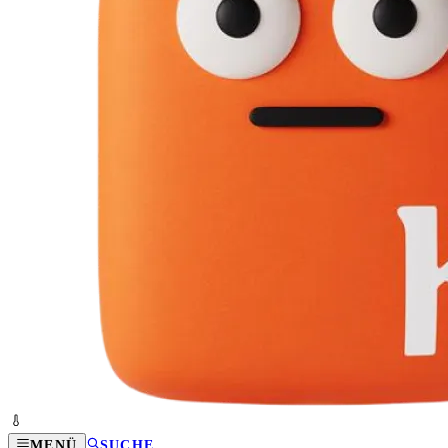
MENÜ
SUCHE