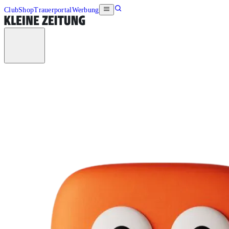
Club
Shop
Trauerportal
Werbung